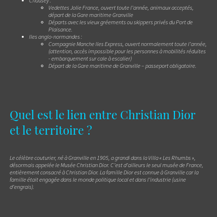
Chausey :
Vedettes Jolie France, ouvert toute l’année, animaux acceptés,
départ de la Gare maritime Granville
Départs avec les vieux gréements ou skippers privés du Port de
Plaisance.
Iles anglo-normandes :
Compagnie Manche Iles Express, ouvert normalement toute l’année,
(attention, accès impossible pour les personnes à mobilités réduites
- embarquement sur cale à escalier)
Départ de la Gare maritime de Granville – passeport obligatoire.
Quel est le lien entre Christian Dior
et le territoire ?
Le célèbre couturier, né à Granville en 1905, a grandi dans la Villa « Les Rhumbs »,
désormais appelée le Musée Christian Dior. C’est d’ailleurs le seul musée de France,
entièrement consacré à Christian Dior. La famille Dior est connue à Granville car la
famille était engagée dans le monde politique local et dans l’industrie (usine
d’engrais).