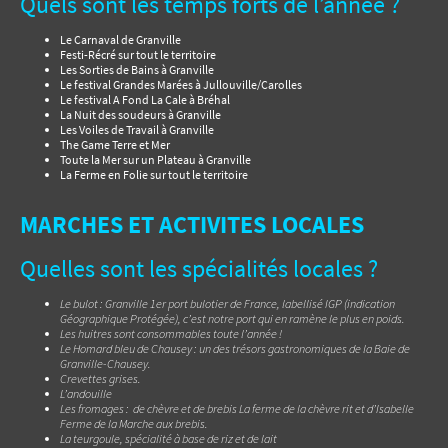
Quels sont les temps forts de l’année ?
Le Carnaval de Granville
Festi-Récré sur tout le territoire
Les Sorties de Bains à Granville
Le festival Grandes Marées à Jullouville/Carolles
Le festival A Fond La Cale à Bréhal
La Nuit des soudeurs à Granville
Les Voiles de Travail à Granville
The Game Terre et Mer
Toute la Mer sur un Plateau à Granville
La Ferme en Folie sur tout le territoire
MARCHES ET ACTIVITES LOCALES
Quelles sont les spécialités locales ?
Le bulot : Granville 1er port bulotier de France, labellisé IGP (indication
Géographique Protégée), c’est notre port qui en ramène le plus en poids.
Les huitres sont consommables toute l’année !
Le Homard bleu de Chausey : un des trésors gastronomiques de la Baie de
Granville-Chausey.
Crevettes grises.
L’andouille
Les fromages : de chèvre et de brebis La ferme de la chèvre rit et d’Isabelle
Ferme de la Marche aux brebis.
La teurgoule, spécialité à base de riz et de lait