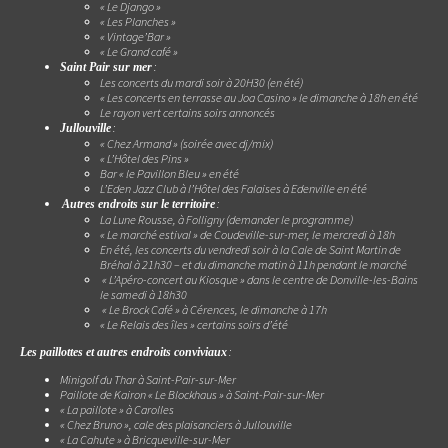
« Le Django »
« Les Planches »
« Vintage’Bar »
« Le Grand café »
:
Saint Pair sur mer
Les concerts du mardi soir à 20H30 (en été)
« Les concerts en terrasse au Joa Casino » le dimanche à 18h en été
Le rayon vert certains soirs annoncés
:
Jullouville
« Chez Armand » (soirée avec dj/mix)
« L’Hôtel des Pins »
Bar « le Pavillon Bleu » en été
L’Eden Jazz Club à l’Hôtel des Falaises à Edenville en été
:
Autres endroits sur le territoire
La Lune Rousse, à Folligny (demander le programme)
« Le marché estival » de Coudeville-sur-mer, le mercredi à 18h
En été, les concerts du vendredi soir à la Cale de Saint Martin de
Bréhal à 21h30 – et du dimanche matin à 11h pendant le marché
« L’Apéro-concert au Kiosque » dans le centre de Donville-les-Bains
le samedi à 18h30
« Le Brock Café » à Cérences, le dimanche à 17h
« Le Relais des îles » certains soirs d’été
:
Les paillottes et autres endroits conviviaux
Minigolf du Thar à Saint-Pair-sur-Mer
Paillote de Kairon « Le Blockhaus » à Saint-Pair-sur-Mer
« La paillote » à Carolles
« Chez Bruno », cale des plaisanciers à Jullouville
« La Cahute » à Bricqueville-sur-Mer