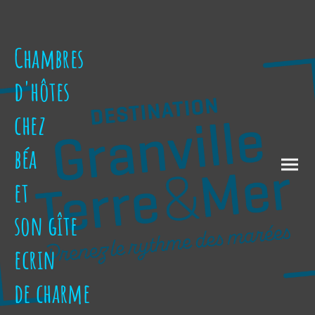
Chambres
d'hôtes
chez
béa
et
son gîte
ecrin
de charme