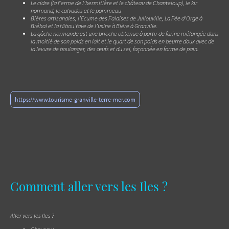
Le cidre (la Ferme de l’hermitière et le château de Chanteloup), le kir
normand, le calvados et le pommeau
Bières artisanales, l’Ecume des Falaises de Jullouville, La Fée d’Orge à
Bréhal et la Hibou Yave de l’usine à Bière à Granville.
La gâche normande est une brioche obtenue à partir de farine mélangée dans
la moitié de son poids en lait et le quart de son poids en beurre doux avec de
la levure de boulanger, des œufs et du sel, façonnée en forme de pain.
https://www.tourisme-granville-terre-mer.com
Comment aller vers les Iles ?
Aller vers les Iles ?