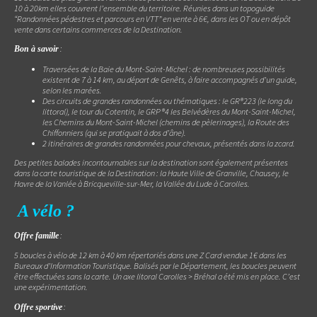
10 à 20km elles couvrent l’ensemble du territoire. Réunies dans un topoguide
“Randonnées pédestres et parcours en VTT” en vente à 6€, dans les OT ou en dépôt
vente dans certains commerces de la Destination.
:
Bon à savoir
Traversées de la Baie du Mont-Saint-Michel : de nombreuses possibilités
existent de 7 à 14 km, au départ de Genêts, à faire accompagnés d’un guide,
selon les marées.
Des circuits de grandes randonnées ou thématiques : le GR®223 (le long du
littoral), le tour du Cotentin, le GRP®4 les Belvédères du Mont-Saint-Michel,
les Chemins du Mont-Saint-Michel (chemins de pèlerinages), la Route des
Chiffonniers (qui se pratiquait à dos d’âne).
2 itinéraires de grandes randonnées pour chevaux, présentés dans la zcard.
Des petites balades incontournables sur la destination sont également présentes
dans la carte touristique de la Destination : la Haute Ville de Granville, Chausey, le
Havre de la Vanlée à Bricqueville-sur-Mer, la Vallée du Lude à Carolles.
A vélo ?
:
Offre famille
5 boucles à vélo de 12 km à 40 km répertoriés dans une Z Card vendue 1€ dans les
Bureaux d’Information Touristique. Balisés par le Département, les boucles peuvent
être effectuées sans la carte. Un axe litoral Carolles > Bréhal a été mis en place. C’est
une expérimentation.
:
Offre sportive