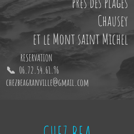
près des plages
Chausey
et le Mont saint Michel
RESERVATION
📞 06.72.54.61.96
chezbeagranville@gmail.com